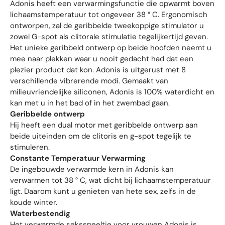
Adonis heeft een verwarmingsfunctie die opwarmt boven
lichaamstemperatuur tot ongeveer 38 ° C. Ergonomisch
ontworpen, zal de geribbelde tweekoppige stimulator u
zowel G-spot als clitorale stimulatie tegelijkertijd geven.
Het unieke geribbeld ontwerp op beide hoofden neemt u
mee naar plekken waar u nooit gedacht had dat een
plezier product dat kon. Adonis is uitgerust met 8
verschillende vibrerende modi. Gemaakt van
milieuvriendelijke siliconen, Adonis is 100% waterdicht en
kan met u in het bad of in het zwembad gaan.
Geribbelde ontwerp
Hij heeft een dual motor met geribbelde ontwerp aan
beide uiteinden om de clitoris en g-spot tegelijk te
stimuleren.
Constante Temperatuur Verwarming
De ingebouwde verwarmde kern in Adonis kan
verwarmen tot 38 ° C, wat dicht bij lichaamstemperatuur
ligt. Daarom kunt u genieten van hete sex, zelfs in de
koude winter.
Waterbestendig
Het verwarmde seksspeeltje voor vrouwen Adonis is