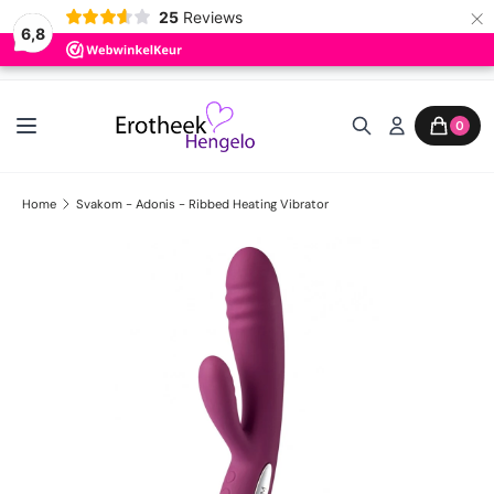
×
25
Reviews
6,8
Ga naar inhoud
0
Home
Svakom - Adonis - Ribbed Heating Vibrator
Ga direct naar productinformatie