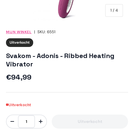
van
1
/
4
|
SKU:
6551
MIJN WINKEL
Uitverkocht
Svakom - Adonis - Ribbed Heating
Vibrator
Reguliere prijs
€94,99
Uitverkocht
Aantal
Uitverkocht
Verlaag de hoeveelheid
Verhoog de hoeveelheid