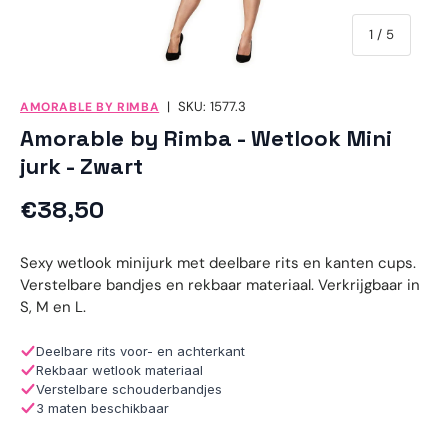
van
1
/
5
|
SKU:
1577.3
AMORABLE BY RIMBA
Amorable by Rimba - Wetlook Mini
jurk - Zwart
Reguliere prijs
€38,50
Sexy wetlook minijurk met deelbare rits en kanten cups.
Verstelbare bandjes en rekbaar materiaal. Verkrijgbaar in
S, M en L.
Deelbare rits voor- en achterkant
Rekbaar wetlook materiaal
Verstelbare schouderbandjes
3 maten beschikbaar