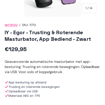
van
1
/
14
|
SKU:
11713
INTOYOU
IY - Egor - Trusting & Roterende
Masturbator, App Bediend - Zwart
Reguliere prijs
€129,95
Geavanceerde automatische masturbator met app-
besturing. Trusting en roterende bewegingen. Oplaadbaar
via USB. Voor solo of koppelgebruik.
App-besturing op afstand
Trusting en roterende bewegingen
Oplaadbaar via USB
Materiaal ABS en TPE