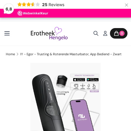
×
25
Reviews
6,8
Ga naar inhoud
0
Home
IY - Egor - Trusting & Roterende Masturbator, App Bediend - Zwart
Ga direct naar productinformatie