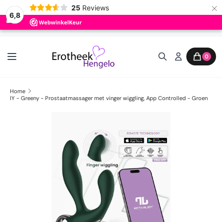
×
25
Reviews
6,8
Ga naar inhoud
0
Home
IY - Greeny - Prostaatmassager met vinger wiggling, App Controlled - Groen
Ga direct naar productinformatie