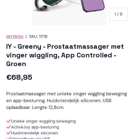
van
1
/
9
|
SKU:
11718
INTOYOU
IY - Greeny - Prostaatmassager met
vinger wiggling, App Controlled -
Groen
Reguliere prijs
€68,95
Prostaatmassager met unieke vinger wiggling beweging
en app-besturing. Huidvriendelijk siliconen. USB
oplaadbaar. Lengte 12,8cm.
Unieke vinger wiggling beweging
ActiveJoy app-besturing
Huidvriendelijk siliconen
Oplaadbaar via USB