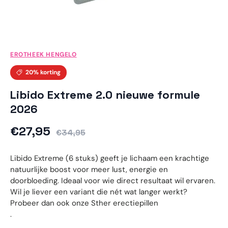
EROTHEEK HENGELO
20% korting
Libido Extreme 2.0 nieuwe formule
2026
Reguliere prijs
Verkoopprijs
€27,95
€34,95
Libido Extreme (6 stuks) geeft je lichaam een krachtige
natuurlijke boost voor meer lust, energie en
doorbloeding. Ideaal voor wie direct resultaat wil ervaren.
Wil je liever een variant die nét wat langer werkt?
Probeer dan ook onze Sther erectiepillen
.