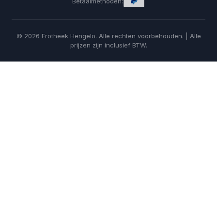
Betaalmethoden:
© 2026 Erotheek Hengelo. Alle rechten voorbehouden. | Alle
prijzen zijn inclusief BTW.