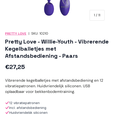
van
1
/
11
|
SKU:
10210
PRETTY LOVE
Pretty Love - Willie-Youth - Vibrerende
Kegelballetjes met
Afstandsbediening - Paars
Reguliere prijs
€27,25
Vibrerende kegelballetjes met afstandsbediening en 12
vibratiepatronen. Huidvriendelijk siliconen. USB
oplaadbaar voor bekkenbodemtraining.
12 vibratiepatronen
Incl. afstandsbediening
Huidvriendelijk siliconen