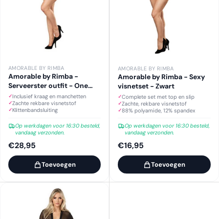
AMORABLE BY RIMBA
AMORABLE BY RIMBA
Amorable by Rimba -
Amorable by Rimba - Sexy
Serveerster outfit - One
visnetset - Zwart
Size - Zwart, Wit
Inclusief kraag en manchetten
Complete set met top en slip
Zachte rekbare visnetstof
Zachte, rekbare visnetstof
Klittenbandsluiting
88% polyamide, 12% spandex
Op werkdagen voor 16:30 besteld,
Op werkdagen voor 16:30 besteld,
vandaag verzonden.
vandaag verzonden.
€28,95
€16,95
Toevoegen
Toevoegen