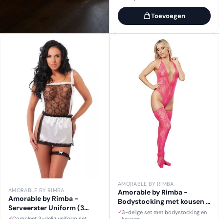
Toevoegen
AMORABLE BY RIMBA
AMORABLE BY RIMBA
Amorable by Rimba -
Amorable by Rimba -
Bodystocking met kousen -
Serveerster Uniform (3
One Size - Roze
3-delige set met bodystocking en
delig) - One Size - Zwart /
Compleet 3-delig uniform set