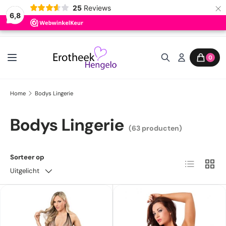
×
25
Reviews
6,8
Ga naar inhoud
0
Home
Bodys Lingerie
Bodys Lingerie
(63 producten)
Sorteer op
Lijst
Raste
Uitgelicht