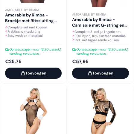
AMORABLE BY RIMBA
Amorable by Rimba -
AMORABLE BY RIMBA
Amorable by Rimba -
Broekje met Ritssluiting,
Camisole met G-string en
Jarretels en Kousen - Zwart
Complete set met kousen
Kousen - Zwart
Praktische ritssluiting
Complete 3-delige lingerie set
Sexy wetlook materiaal
90% nylon, 10% elastaan materiaal
Inclusief bijpassende kousen
Op werkdagen voor 16:30 besteld,
Op werkdagen voor 16:30 besteld,
vandaag verzonden.
vandaag verzonden.
€25,75
€57,95
Toevoegen
Toevoegen