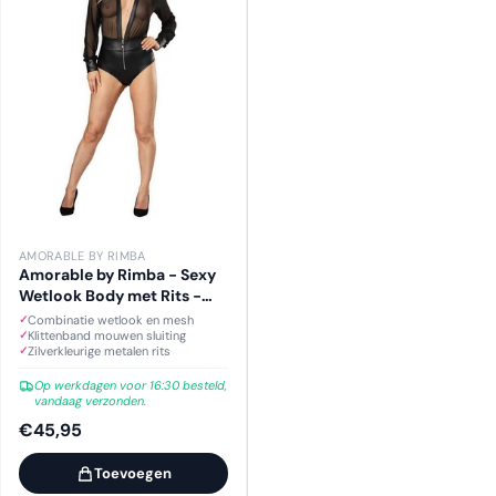
AMORABLE BY RIMBA
Amorable by Rimba - Sexy
Wetlook Body met Rits -
Zwart, Zilver
Combinatie wetlook en mesh
Klittenband mouwen sluiting
Zilverkleurige metalen rits
Op werkdagen voor 16:30 besteld,
vandaag verzonden.
€45,95
Toevoegen