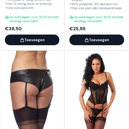
kousen
Wit
Incl. G-string body en schortje
95% polyester, 5% elastane mix
One size pasvorm
One size past alle standaardmaten
Op werkdagen voor 16:30 besteld,
Op werkdagen voor 16:30 besteld,
vandaag verzonden.
vandaag verzonden.
€38,50
€25,95
Toevoegen
Toevoegen