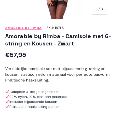
van
1
/
3
|
SKU:
1871.6
AMORABLE BY RIMBA
Amorable by Rimba - Camisole met G-
string en Kousen - Zwart
Reguliere prijs
€57,95
Verleidelijke camisole set met bijpassende g-string en
kousen. Elastisch nylon materiaal voor perfecte pasvorm.
Praktische haaksluiting.
Complete 3-delige lingerie set
90% nylon, 10% elastaan materiaal
Inclusief bijpassende kousen
Praktische haaksluiting achter