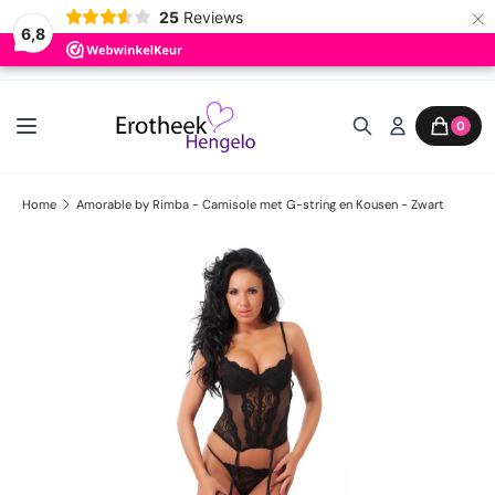
×
25
Reviews
6,8
Ga naar inhoud
0
Home
Amorable by Rimba - Camisole met G-string en Kousen - Zwart
Ga direct naar productinformatie