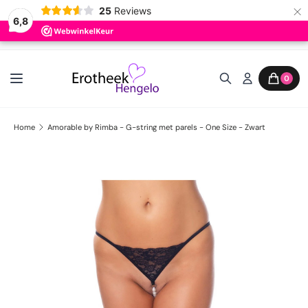
×
25
Reviews
6,8
Ga naar inhoud
0
Home
Amorable by Rimba - G-string met parels - One Size - Zwart
Ga direct naar productinformatie