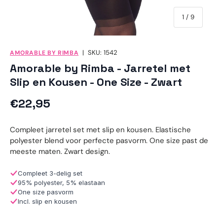
van
1
/
9
|
SKU:
1542
AMORABLE BY RIMBA
Amorable by Rimba - Jarretel met
Slip en Kousen - One Size - Zwart
Reguliere prijs
€22,95
Compleet jarretel set met slip en kousen. Elastische
polyester blend voor perfecte pasvorm. One size past de
meeste maten. Zwart design.
Compleet 3-delig set
95% polyester, 5% elastaan
One size pasvorm
Incl. slip en kousen