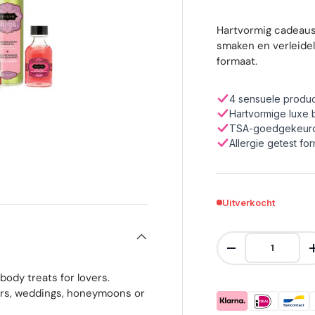
Hartvormig cadeaus
smaken en verleide
formaat.
4 sensuele produ
Hartvormige luxe
TSA-goedgekeurd 
Allergie getest fo
Uitverkocht
Aantal
Verlaag de hoevee
body treats for lovers.
wers, weddings, honeymoons or