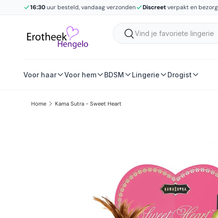
16:30
uur besteld, vandaag verzonden
Discreet
verpakt en bezor
Ga naar inhoud
Zoeken
Zoeken
Voor haar
Voor hem
BDSM
Lingerie
Drogist
Home
Kama Sutra - Sweet Heart
Ga direct naar productinformatie