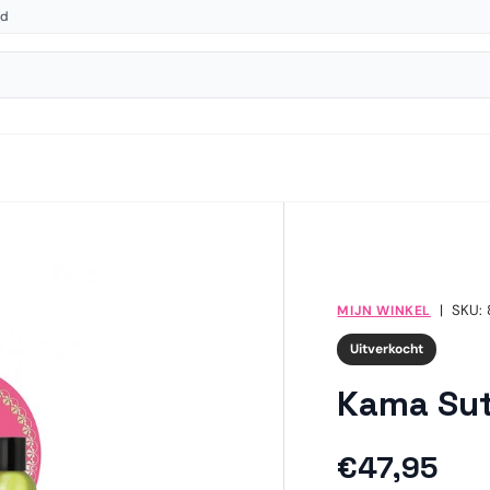
gd
|
SKU:
MIJN WINKEL
Uitverkocht
Kama Sut
Reguliere 
€47,95