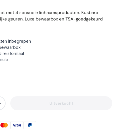
et met 4 sensuele lichaamsproducten. Kusbare
lijke geuren. Luxe bewaarbox en TSA-goedgekeurd
cten inbegrepen
 bewaarbox
reisformaat
rmule
Uitverkocht
lheid
Verhoog de hoeveelheid