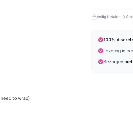
Veilig betalen
Gra
100% discret
Levering in e
Bezorgen
niet
 need to wrap)