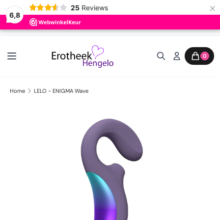
×
25
Reviews
6,8
Ga naar inhoud
0
Home
LELO - ENIGMA Wave
Ga direct naar productinformatie