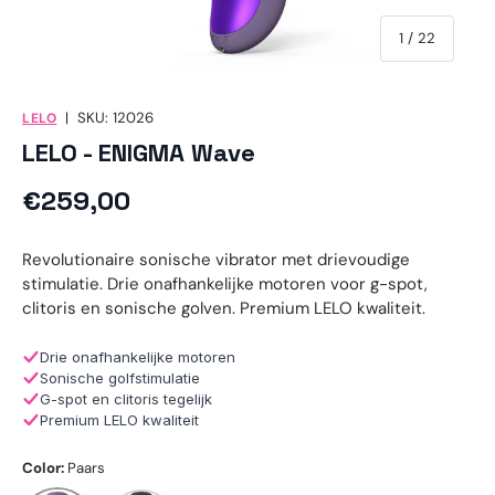
van
1
/
22
|
SKU:
12026
LELO
LELO - ENIGMA Wave
Reguliere prijs
€259,00
Revolutionaire sonische vibrator met drievoudige
stimulatie. Drie onafhankelijke motoren voor g-spot,
clitoris en sonische golven. Premium LELO kwaliteit.
Drie onafhankelijke motoren
Sonische golfstimulatie
G-spot en clitoris tegelijk
Premium LELO kwaliteit
Color:
Paars