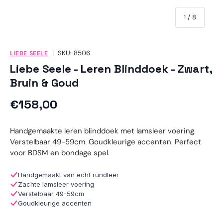
van
1
/
8
|
SKU:
8506
LIEBE SEELE
Liebe Seele - Leren Blinddoek - Zwart,
Bruin & Goud
Reguliere prijs
€158,00
Handgemaakte leren blinddoek met lamsleer voering.
Verstelbaar 49-59cm. Goudkleurige accenten. Perfect
voor BDSM en bondage spel.
Handgemaakt van echt rundleer
Zachte lamsleer voering
Verstelbaar 49-59cm
Goudkleurige accenten