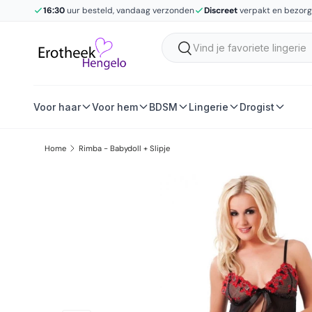
16:30
uur besteld, vandaag verzonden
Discreet
verpakt en bezor
Ga naar inhoud
Zoeken
Zoeken
Voor haar
Voor hem
BDSM
Lingerie
Drogist
Home
Rimba - Babydoll + Slipje
Ga direct naar productinformatie