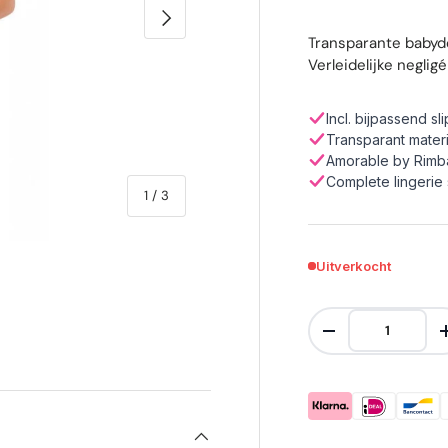
Volgende
Transparante babydo
Verleidelijke negli
Incl. bijpassend sli
Transparant mater
Amorable by Rimba
Complete lingerie 
van
1
/
3
Uitverkocht
Aantal
Verlaag de hoevee
ve
llerij-weergave