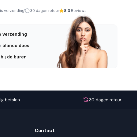
tis verzending
30 dagen retour
8.3
Reviews
e verzending
en
blanco doos
 bij de buren
lig betalen
30 dagen retour
Contact