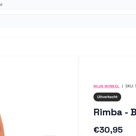
gd
|
SKU:
MIJN WINKEL
Uitverkocht
Rimba - B
Reguliere 
€30,95