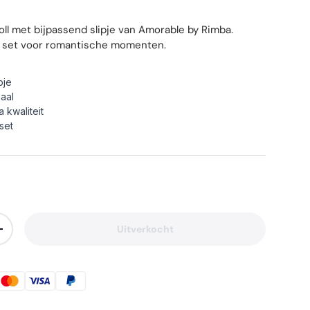
ll met bijpassend slipje van Amorable by Rimba.
gé set voor romantische momenten.
pje
iaal
 kwaliteit
set
Uitverkocht
lheid
Verhoog de hoeveelheid