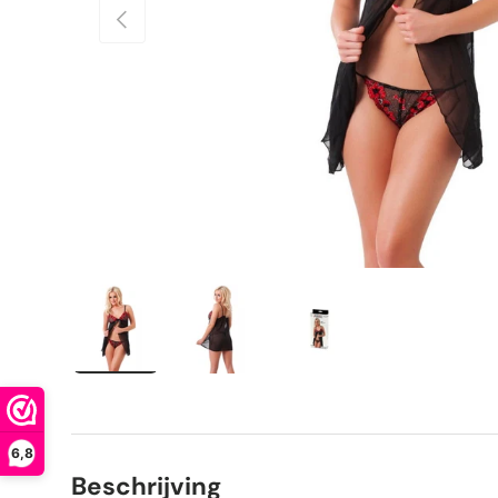
Vorige
Laad afbeelding 1 in gallerij-weergave
Laad afbeelding 2 in gallerij-weerga
Laad afbeelding 3 in ga
6,8
Beschrijving