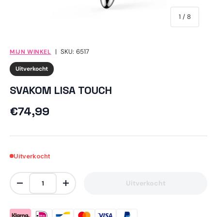
van
1
/
8
|
SKU:
6517
MIJN WINKEL
Uitverkocht
SVAKOM LISA TOUCH
Reguliere prijs
€74,99
Uitverkocht
Aantal
Uitverkocht
Verlaag de hoeveelheid
Verhoog de hoeveelheid