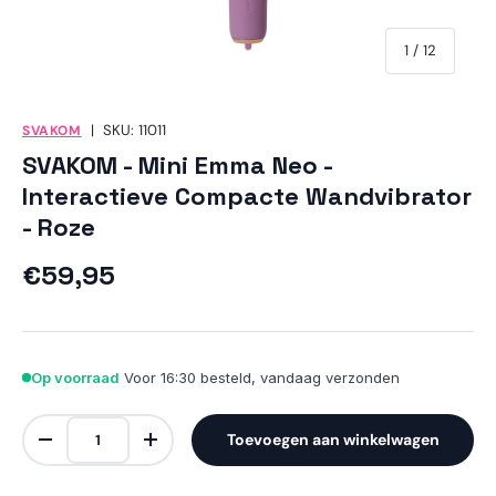
van
1
/
12
|
SKU:
11011
SVAKOM
SVAKOM - Mini Emma Neo -
Interactieve Compacte Wandvibrator
- Roze
Reguliere prijs
€59,95
Op voorraad
Voor 16:30 besteld, vandaag verzonden
Aantal
Toevoegen aan winkelwagen
Verlaag de hoeveelheid
Verhoog de hoeveelheid