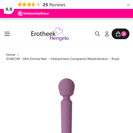
×
25
Reviews
6,8
Ga naar inhoud
0
Home
SVAKOM - Mini Emma Neo - Interactieve Compacte Wandvibrator - Roze
Ga direct naar productinformatie