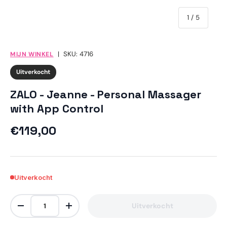
van
1
/
5
|
SKU:
4716
MIJN WINKEL
Uitverkocht
ZALO - Jeanne - Personal Massager
with App Control
Reguliere prijs
€119,00
Uitverkocht
Aantal
Uitverkocht
Verlaag de hoeveelheid
Verhoog de hoeveelheid